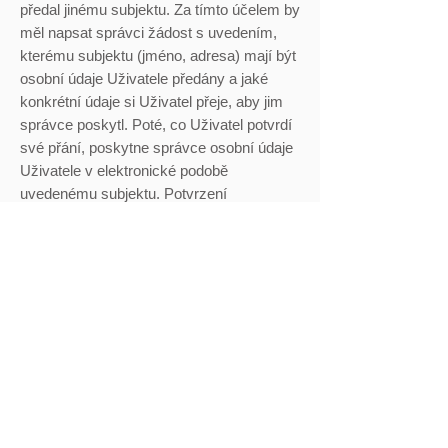
předal jinému subjektu. Za tímto účelem by
měl napsat správci žádost s uvedením,
kterému subjektu (jméno, adresa) mají být
osobní údaje Uživatele předány a jaké
konkrétní údaje si Uživatel přeje, aby jim
správce poskytl. Poté, co Uživatel potvrdí
své přání, poskytne správce osobní údaje
Uživatele v elektronické podobě
uvedenému subjektu. Potvrzení
požadavku Uživatelem je nezbytné z
důvodu zabezpečení osobních údajů
Uživatele a pro zajištění toho, že
požadavek pochází od oprávněné osoby.
8. Správce informuje Uživatele o
provedených úkonech do jednoho měsíce
od obdržení některého z požadavků
uvedených v předchozích bodech.
VI. DOBA UCHOVÁVÁNÍ OSOBNÍCH
ÚDAJŮ