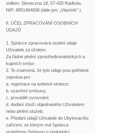
sídlem: Słoneczna 18, 57-420 Radków,
NIP:
8851464838
(dále jen: „Vlastník“ ).
II. ÚČEL ZPRACOVÁNÍ OSOBNÍCH
ÚDAJŮ
1. Správce zpracovává osobní údaje
Uživatele za účelem:
Za řádné plnění zprostředkovatelských a
kupních smluv
2. To znamená, že tyto údaje jsou potřebné
zejména pro
a. registrace na webové stránce;
b. uzavření smlouvy;
c. provádět vyrovnání;
d. dodání zboží objednaného Uživatelem
nebo plnění služeb;
e. Předání údajů Uživatele do Ubytovacího
zařízení, se kterým má Správce
uzavřenou Smlouvu o spolupráci