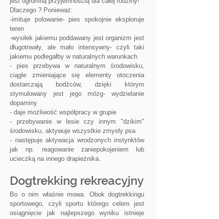
jest ogromną przyjemnością dla całej rodziny!
Dlaczego ? Ponieważ:
-imituje polowanie- pies spokojnie eksploruje
teren
-wysiłek jakiemu poddawany jest organizm jest
długotrwały, ale mało intensywny- czyli taki
jakiemu podlegałby w naturalnych warunkach
- pies przebywa w naturalnym środowisku,
ciągle zmieniające się elementy otoczenia
dostarczają bodźców, dzięki którym
stymulowany jest jego mózg- wydzielanie
dopaminy
- daje możliwość współpracy w grupie
- przebywanie w lesie czy innym "dzikim"
środowisku, aktywuje wszystkie zmysły psa
- następuje aktywacja wrodzonych instynktów
jak np. reagowanie zaniepokojeniem lub
ucieczką na innego drapieżnika.
Dogtrekking rekreacyjny
Bo o nim właśnie mowa. Obok dogtrekkingu
sportowego, czyli sportu którego celem jest
osiągnięcie jak najlepszego wyniku istnieje