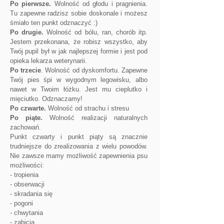
Po pierwsze.
Wolność od głodu i pragnienia.
Tu zapewne radzisz sobie doskonale i możesz
śmiało ten punkt odznaczyć :)
Po drugie.
Wolność od bólu, ran, chorób itp.
Jestem przekonana, że robisz wszystko, aby
Twój pupil był w jak najlepszej formie i jest pod
opieka lekarza weterynarii.
Po trzecie
. Wolność od dyskomfortu. Zapewne
Twój pies śpi w wygodnym legowisku, albo
nawet w Twoim łóżku. Jest mu cieplutko i
mięciutko. Odznaczamy!
Po czwarte.
Wolność od strachu i stresu
Po piąte.
Wolność realizacji naturalnych
zachowań.
Punkt czwarty i punkt piąty są znacznie
trudniejsze do zrealizowania z wielu powodów.
Nie zawsze mamy możliwość zapewnienia psu
możliwości:
- tropienia
- obserwacji
- skradania się
- pogoni
- chwytania
- zabicia